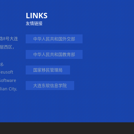
LINKS
友情链接
路8号大连
中华人民共和国外交部
二层西区，
中华人民共和国教育部
g,
国家移民管理局
Neusoft
 Software
大连东软信息学院
lian City,